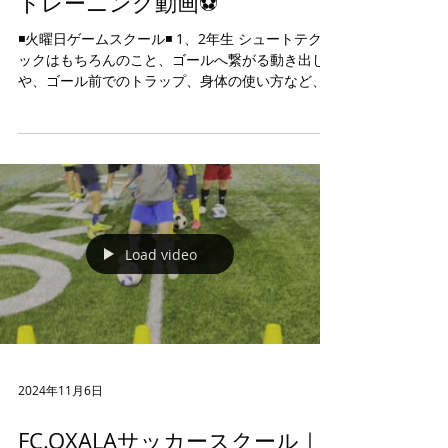
トレーニング動画⚽️
◾️火曜日ゲームスクール◾️ 1、2年生 シュートテクニ
ックはもちろんのこと、ゴールへ繋がる動き出し
や、ゴール前でのトラップ、身体の使い方など、
ゴールを奪うことに特化したトレーニングを行い
ます⚽️ ALEGRIA!!!!!! ★体験会受付中★ (※全学年受
付可)...
Load video
2024年11月6日
FC.OXALAサッカースクール｜