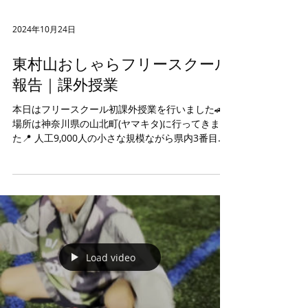
2024年10月24日
東村山おしゃらフリースクール
報告｜課外授業
本日はフリースクール初課外授業を行いました🚗
場所は神奈川県の山北町(ヤマキタ)に行ってきまし
た📍 人工9,000人の小さな規模ながら県内3番目の
広さがあり、かつ森林率は8割超！丹沢湖もあり自
然が豊かな場所です🌲 今回は木材加工場をリノベ
ーションしたカフェへ見学に！オ...
Load video