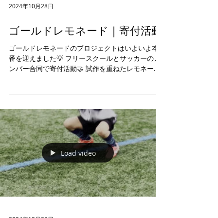
2024年10月28日
ゴールドレモネード｜寄付活動
ゴールドレモネードのプロジェクトはいよいよ本
番を迎えました💡 フリースクールとサッカーのメ
ンバー合同で寄付活動🤝 試作を重ねたレモネード
🍋を、グラウンドに来てくれた選手や保護者様に
提供🥤 寄付へのお願いもしっかり声を出して頑張
りました💪...
Load video