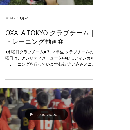
2024年10月24日
OXALA TOKYO クラブチーム｜
トレーニング動画⚽️
◾️水曜日クラブチーム◾️ 3、4年生 クラブチームの水
曜日は、アジリティメニューを中心にフィジカル
トレーニングを行っています💪💪 追い込みメニュ
ーでも、皆んなでワイワイ楽しく励んでいます🎶
体験を希望される方は、DM・HPよりご連絡下さ
い📩...
Load video