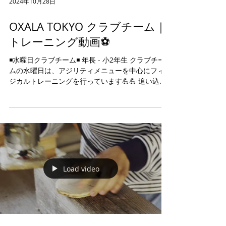
2024年10月28日
OXALA TOKYO クラブチーム｜
トレーニング動画⚽️
◾️水曜日クラブチーム◾️ 年長 - 小2年生 クラブチー
ムの水曜日は、アジリティメニューを中心にフィ
ジカルトレーニングを行っています💪💪 追い込み
メニューでも、皆んなでワイワイ楽しく励んでい
ます🎶 体験を希望される方は、DM・HPよりご連
絡下さい📩...
Load video