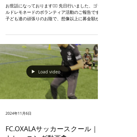
お世話になっております🙇‍♂️ 先日行いました、ゴー
ルドレモネードのボランティア活動のご報告です✨
子ども達の頑張りのお陰で、想像以上に募金額が
集まりました。 今回、集まった募金は、『こうの
すけを救う会』（元OXALAコーチのチャンソン
が、息子と共に小児ガンと闘っています...
Load video
2024年11月6日
FC.OXALAサッカースクール｜