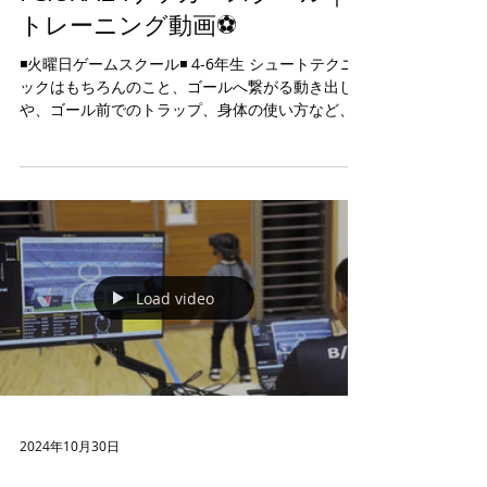
トレーニング動画⚽️
◾️火曜日ゲームスクール◾️ 4-6年生 シュートテクニ
ックはもちろんのこと、ゴールへ繋がる動き出し
や、ゴール前でのトラップ、身体の使い方など、
ゴールを奪うことに特化したトレーニングを行い
ます⚽️ ALEGRIA!!!!!! ★体験会受付中★ (※全学年受
付可)...
Load video
2024年10月30日