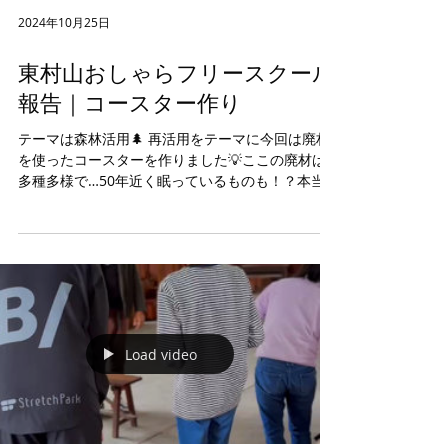
2024年10月25日
東村山おしゃらフリースクール
報告｜コースター作り
テーマは森林活用🌲 再活用をテーマに今回は廃材
を使ったコースターを作りました💡ここの廃材は
多種多様で…50年近く眠っているものも！？本当
は価値があるにも関わらず、時代と共に使い道が
なくなる国産木材🌳 木の温もりを感じながら慣れ
ない機械を使い、集中して作業できました🤝...
Load video