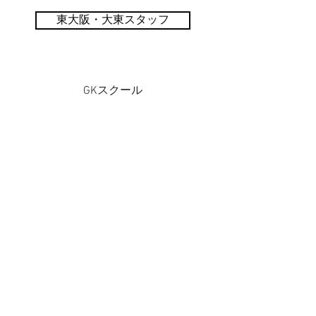
東大阪・大東スタッフ
GKスクール
GKスクール
PlusDeporte
一般社団法人
〜 子どもたちと本気で楽しめる未来をつくる 〜
私たちは人々の生活に＋（プラス）スポーツを通じて、
新たな価値を創造し、社会に対してポジティブな影響を
与えていきたいと考えております。