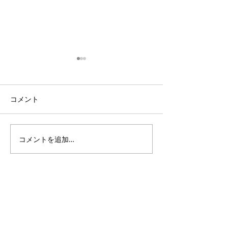
コメント
コメントを追加…
3・4年生｜体験受付締切
ANTLERS CUP 
のお知らせ
11｜OXALA T
チーム
PlusDeporte
一般社団法人
〜 子どもたちと本気で楽しめる未来をつくる 〜
私たちは人々の生活に＋（プラス）スポーツを通じて、