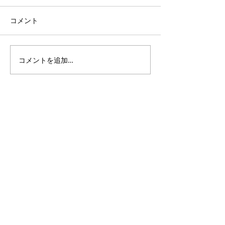
コメント
コメントを追加…
3・4年生｜体験受付締切
ANTLERS CUP 
のお知らせ
11｜OXALA T
チーム
PlusDeporte
一般社団法人
〜 子どもたちと本気で楽しめる未来をつくる 〜
私たちは人々の生活に＋（プラス）スポーツを通じて、
新たな価値を創造し、社会に対してポジティブな影響を
与えていきたいと考えております。
無料体験申込フォーム