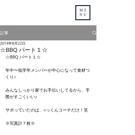
ME
NU
記事
2014年8月22日
☆BBQ パート１☆
☆BBQ パート１☆ 
年中〜低学年メンバーが中心になって食材つ
くり♪ 
みんなしっかり家でお手伝いしてるから、手
際がすごくいい♪ 
サボっていたのは、○っくんコーチだけ！笑 
※写真計７枚※ 