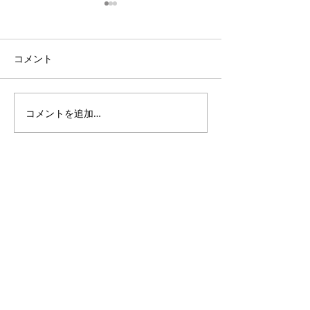
コメント
コメントを追加…
3・4年生｜体験受付締切
ANTLERS CUP 
のお知らせ
11｜OXALA T
チーム
PlusDeporte
一般社団法人
〜 子どもたちと本気で楽しめる未来をつくる 〜
私たちは人々の生活に＋（プラス）スポーツを通じて、
新たな価値を創造し、社会に対してポジティブな影響を
与えていきたいと考えております。