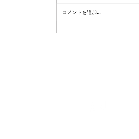
コメントを追加…
5年生｜体験受付締切のお知
らせ
Plus
一般社団法人
〜 子どもたちと本気で楽
私たちは人々の生活に＋（プラス）
社会に対してポジティブな影響を与