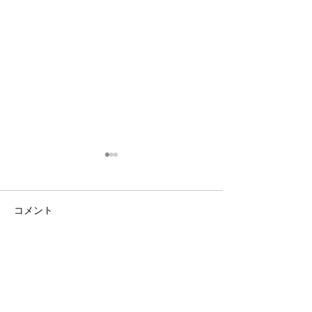
コメント
コメントを追加…
3・4年生｜体験受付締切
ANTLERS CUP 
のお知らせ
11｜OXALA T
チーム