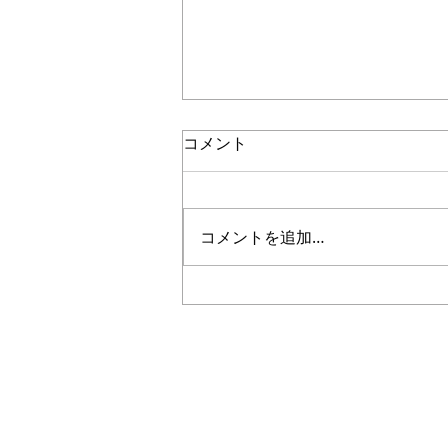
コメント
コメントを追加…
5年生｜体験受付締切のお知
らせ
Plus
一般社団法人
〜 子どもたちと本気で楽
私たちは人々の生活に＋（プラス）