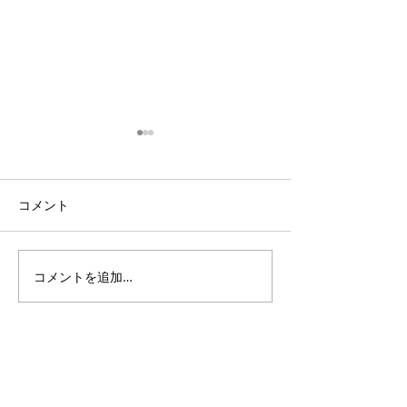
コメント
コメントを追加…
3・4年生｜体験受付締切
ANTLERS CUP 
のお知らせ
11｜OXALA T
チーム
PlusDeporte
一般社団法人