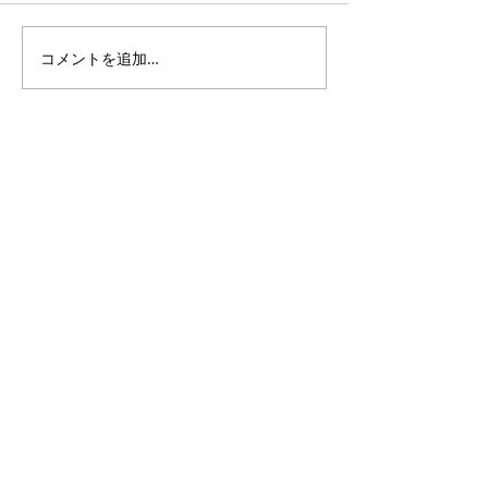
コメントを追加…
3・4年生｜体験受付締切
ANTLERS CUP 
のお知らせ
11｜OXALA T
チーム
PlusDeporte
一般社団法人
〜 子どもたちと本気で楽しめる未来をつくる 〜
私たちは人々の生活に＋（プラス）スポーツを通じて、
新たな価値を創造し、社会に対してポジティブな影響を
与えていきたいと考えております。
無料体験申込フォーム