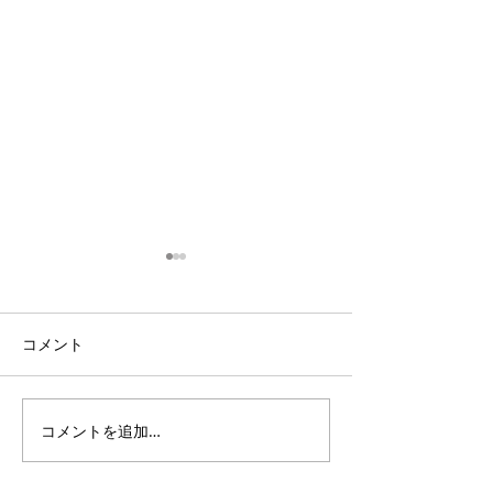
コメント
コメントを追加…
3・4年生｜体験受付締切
ANTLERS CUP 
のお知らせ
11｜OXALA T
チーム