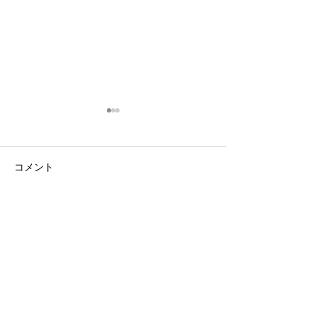
コメント
コメントを追加…
3・4年生｜体験受付締切
ANTLERS CUP 
のお知らせ
11｜OXALA T
チーム
PlusDeporte
一般社団法人