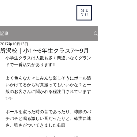
ME
NU
記事
2017年10月13日
所沢校｜小1〜6年生クラス7〜9月
小学生クラスは人数も多く間違いなくグラン
ドで一番活気があります‼️
よく色んな方々にみんな楽しそうにボール追
いかけてるから写真撮ってもいいかな？と一
般のお客さんに聞かれる程注目されています
✨✨
ボールを蹴った時の音であったり、球際のバ
チバチと鳴る激しい音だったりと、確実に速
さ、強さがついてきました💪🏻