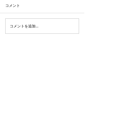
コメント
コメントを追加…
3・4年生｜体験受付締切
ANTLERS CUP 
のお知らせ
11｜OXALA T
チーム
PlusDeporte
一般社団法人
〜 子どもたちと本気で楽しめる未来をつくる 〜
私たちは人々の生活に＋（プラス）スポーツを通じて、
新たな価値を創造し、社会に対してポジティブな影響を
与えていきたいと考えております。
無料体験申込フォーム