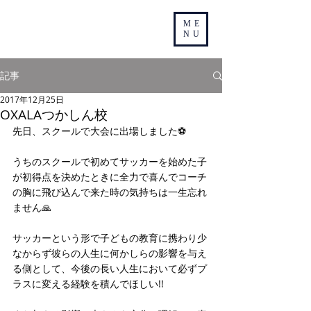
ME
NU
記事
2017年12月25日
OXALAつかしん校
先日、スクールで大会に出場しました⚽️
うちのスクールで初めてサッカーを始めた子
が初得点を決めたときに全力で喜んでコーチ
の胸に飛び込んで来た時の気持ちは一生忘れ
ません🙏
サッカーという形で子どもの教育に携わり少
なからず彼らの人生に何かしらの影響を与え
る側として、今後の長い人生において必ずプ
ラスに変える経験を積んでほしい!!