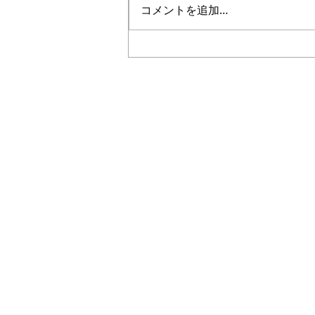
コメントを追加…
5年生｜体験受付締切のお知
らせ
Plus
一般社団法人
〜 子どもたちと本気で楽
私たちは人々の生活に＋（プラス）
社会に対してポジティブな影響を与