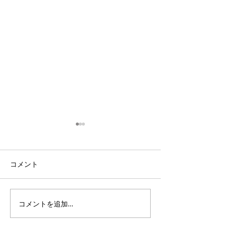
コメント
コメントを追加…
3・4年生｜体験受付締切
ANTLERS CUP 
のお知らせ
11｜OXALA T