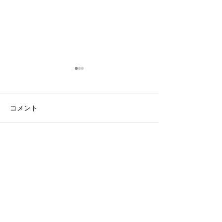
コメント
コメントを追加…
3・4年生｜体験受付締切
ANTLERS CUP 
のお知らせ
11｜OXALA T
チーム
PlusDeporte
一般社団法人
〜 子どもたちと本気で楽しめる未来をつくる 〜