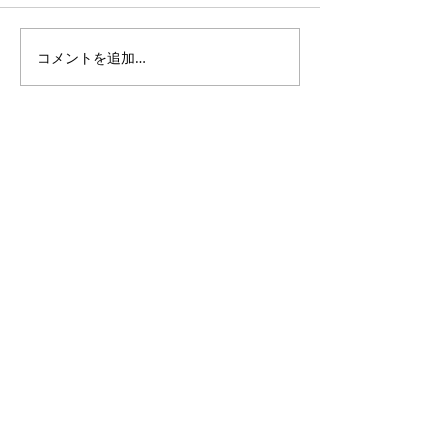
コメントを追加…
3・4年生｜体験受付締切
ANTLERS CUP 
のお知らせ
11｜OXALA T
チーム
PlusDeporte
一般社団法人
〜 子どもたちと本気で楽しめる未来をつくる 〜
私たちは人々の生活に＋（プラス）スポーツを通じて、
新たな価値を創造し、社会に対してポジティブな影響を
与えていきたいと考えております。
無料体験申込フォーム