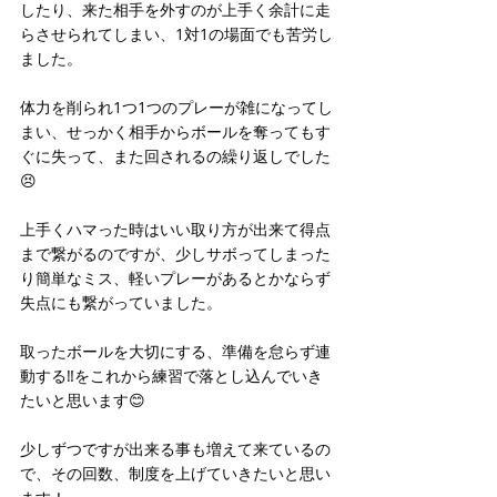
したり、来た相手を外すのが上手く余計に走
らさせられてしまい、1対1の場面でも苦労し
ました。
体力を削られ1つ1つのプレーが雑になってし
まい、せっかく相手からボールを奪ってもす
ぐに失って、また回されるの繰り返しでした
😣
上手くハマった時はいい取り方が出来て得点
まで繋がるのですが、少しサボってしまった
り簡単なミス、軽いプレーがあるとかならず
失点にも繋がっていました。
取ったボールを大切にする、準備を怠らず連
動する‼️をこれから練習で落とし込んでいき
たいと思います😊
少しずつですが出来る事も増えて来ているの
で、その回数、制度を上げていきたいと思い