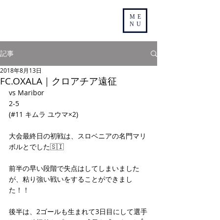
ME
NU
記事
2018年8月13日
FC.OXALA｜クロアチア遠征
vs Maribor
2-5
(#11 キムラ ユウマ×2)
大会最終日の初戦は、スロベニアの名門マリ
ボルとでした🇸🇮
前半の早い段階で失点はしてしまいました
が、粘り強い戦いをすることができまし
た！！
後半は、2ゴールも生まれて3日目にして選手