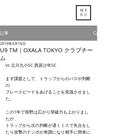
ME
NU
記事
2019年4月16日
U9 TM｜OXALA TOKYO クラブチー
ム
vs 立川九小SC 西原少年SC
まず課題として、トラップからのパスや判断
の
プレースピードをあげることを意識させまし
た。
この1年で視野は広がり突破力も上がりまし
たが、
トラップから次の判断が遅くミスで失点をし
たり攻撃のテンポが単調になり相手に簡単に