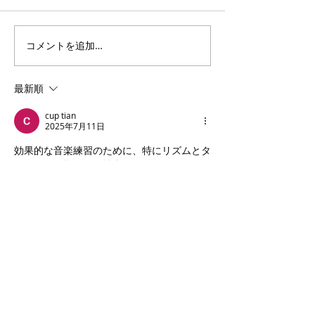
コメントを追加…
3・4年生｜体験受付締切
ANTLERS CUP 
のお知らせ
11｜OXALA T
チーム
最新順
cup tian
2025年7月11日
効果的な音楽練習のために、特にリズムとタ
イミングに取り組む場合、メトロノームは不
可欠です。
MetronomeOnline.orgでBPMを
設定する
ようなオンラインオプションは、常
に手元にメトロノームがあることを意味しま
す。ゆっくり正確に練習するためにテンポを
簡単に調整し、慣れてきたら徐々に上げるこ
とができます。多くのものが、より複雑なリ
ズムワークに役立つ細分化やアクセントを選
択することも可能です。あらゆるレベルのミ
ュージシャンにとって、シンプルながら強力
なツールです。