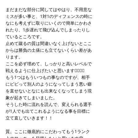
まだまだな部分に関してはやはり、不用意な
ミスが多い事と、1対1のディフェンスの時に
なにも考えずに取りにいくので簡単にかわさ
れたり、1歩遅れて飛び込んでしまったりし
ているところです。
止めて蹴るの質は間違いなく上げないとここ
からは勝負の土俵にも立てないくらい差があ
ります。
ここを必ず埋めて、しっかりと高いレベルで
戦えるように仕上げたいと思います✊🏻✊🏻
もう1つはもういつもの事なのですが、相手
にビビって別人のようになってしまう悪い癖
を直せないとなにも出来なくなってしまう現
象が起きてしまいました。
そうした時に流れを読んで、変えられる選手
が1人でも出てこれるようになる事を目標に
立て直していきます！！
質。ここに徹底的にこだわってもう1ランク