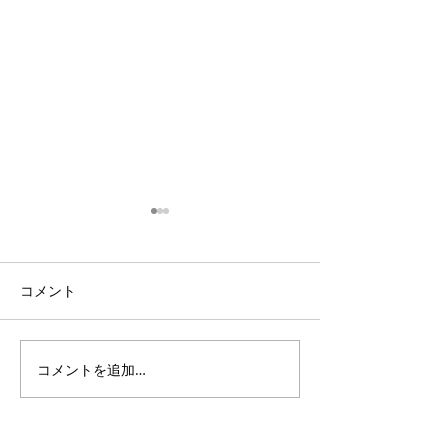
コメント
コメントを追加…
3・4年生｜体験受付締切
ANTLERS CUP 
のお知らせ
11｜OXALA T
チーム