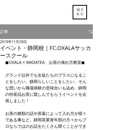
ME
NU
記事
2019年11月28日
イベント・静岡校｜FC.OXALAサッカ
ースクール
◼︎OXALA × WADATEA　お茶の淹れ方教室◼︎
グランド以外でも生徒たちのプラスになるこ
とをしたい、静岡らしいことをしたい、そん
な思いから職場体験の意味合いも込め、静岡
の特産品お茶に親しんでもらうイベントを企
画しました！
お茶の種類の話や茶葉によって入れ方が様々
である事など、静岡茶業青年部の方々からプ
ロならではのお話をたくさん聞くことができ