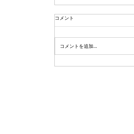
コメント
コメントを追加…
5年生｜体験受付締切のお知
らせ
Plus
一般社団法人
〜 子どもたちと本気で楽
私たちは人々の生活に＋（プラス）
社会に対してポジティブな影響を与