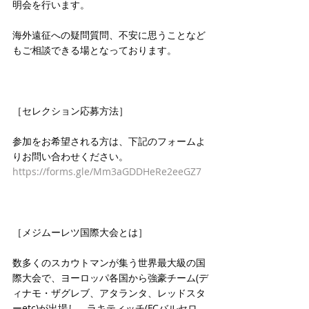
明会を行います。
海外遠征への疑問質問、不安に思うことなど
もご相談できる場となっております。
［セレクション応募方法］
参加をお希望される方は、下記のフォームよ
りお問い合わせください。
https://forms.gle/Mm3aGDDHeRe2eeGZ7
［メジムーレツ国際大会とは］
数多くのスカウトマンが集う世界最大級の国
際大会で、ヨーロッパ各国から強豪チーム(デ
ィナモ・ザグレブ、アタランタ、レッドスタ
ーetc)が出場し、ラキティッチ(FCバルセロ