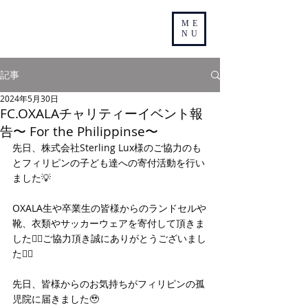
ME
NU
記事
2024年5月30日
FC.OXALAチャリティーイベント報
告〜 For the Philippinse〜
先日、株式会社Sterling Lux様のご協力のも
とフィリピンの子ども達への寄付活動を行い
ました💡
OXALA生や卒業生の皆様からのランドセルや
靴、衣類やサッカーウェアを寄付して頂きま
した🙇‍♂️ご協力頂き誠にありがとうございまし
た🙇‍♂️
先日、皆様からのお気持ちがフィリピンの孤
児院に届きました🥹