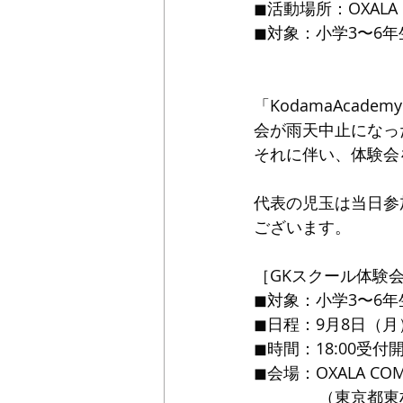
◼︎活動場所：OXALA 
◼︎対象：小学3〜6年
「KodamaAcad
会が雨天中止になっ
それに伴い、体験会
代表の児玉は当日参
ございます。
［GKスクール体験
◼︎対象：小学3〜6
◼︎日程：9月8日（月
◼︎時間：18:00受付開始 
◼︎会場：OXALA COM
　　　　（東京都東村