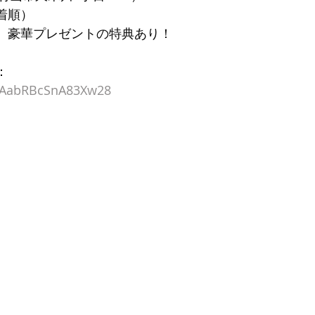
着順）
に、豪華プレゼントの特典あり！
：
/JPAabRBcSnA83Xw28