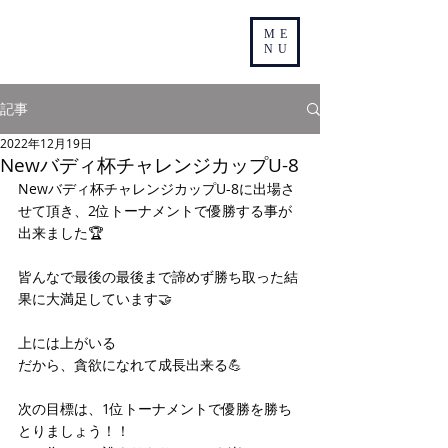
ME
NU
記事
2022年12月19日
Newバディ杯チャレンジカップU-8
Newバディ杯チャレンジカップU-8に出場さ
せて頂き、2位トーナメントで優勝する事が
出来ました🏆
皆んなで最後の最後まで諦めず勝ち取った結
果に大満足しています🤝
上には上がいる
だから、貪欲になれて成長出来る💪
次の目標は、1位トーナメントで優勝を勝ち
とりましょう！！