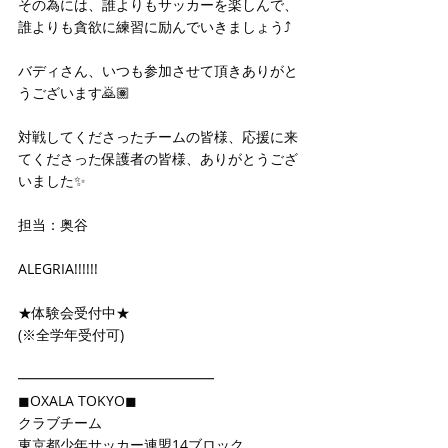
その為には、誰よりもサッカーを楽しんで、
誰よりも貪欲に練習に励んでいきましょう⤴️
バディさん、いつも参加させて頂きありがと
うございます🙇🏽
対戦してくださったチームの皆様、応援に来
てくださった保護者の皆様、ありがとうござ
いました✨
担当：奥谷
ALEGRIA!!!!!!
★体験会受付中★
(※全学年受付可)
━━━━━━━━━━━━━━
◼OXALA TOKYO◼
クラブチーム
東京都少年サッカー連盟14ブロック