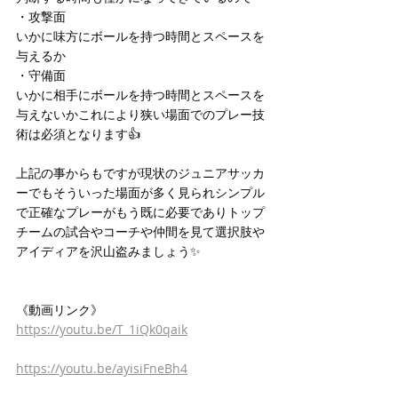
・攻撃面
いかに味方にボールを持つ時間とスペースを
与えるか
・守備面
いかに相手にボールを持つ時間とスペースを
与えないかこれにより狭い場面でのプレー技
術は必須となります👍
上記の事からもですが現状のジュニアサッカ
ーでもそういった場面が多く見られシンプル
で正確なプレーがもう既に必要でありトップ
チームの試合やコーチや仲間を見て選択肢や
アイディアを沢山盗みましょう✨
《動画リンク》
https://youtu.be/T_1iQk0qaik
https://youtu.be/ayisiFneBh4