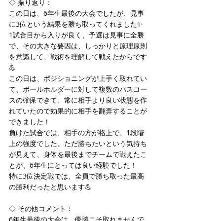
◇ 振り返り：
この日は、6年生最後の大会でしたが、見事
に3位という結果を勝ち取ってくれました✨
1試合目から入りが良く、予選は見事に全勝
で、その大きな要因は、しっかりと原理原則
を意識して、戦術を理解して戦えたからです
💪
この日は、ポジショニングが上手く取れてい
て、ボールホルダーに対して複数のパスコー
スの確保できて、常に相手より良い状態を作
れていたので効果的に相手を翻弄することが
できました！
負けた試合では、相手の方が格上で、1段階
上の強度でした。ただ勝ちたいという気持ち
が見えて、身体を最後までチームで戦えたこ
とが、6年生にとっては良い経験でした！
特に3位決定戦では、全員で勝ち取った最高
の勝利だったと思います💪
◇ その他コメント：
6年生最後の大会は、優勝こそ取れませんで