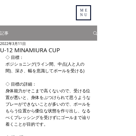
ME
NU
記事
2022年3月11日
U-12 MINAMIURA CUP
◇ 目標：
ポジショニング(ライン間、中点(人と人の
間)、深さ、幅を意識してボールを受ける)
◇ 目標の詳細：
身体能力がそこまで高くないので、受ける位
置が悪いと、身体をぶつけられて思うような
プレーができないことが多いので、ボールを
もらう位置から優位な状態を作り出し、なる
べくプレッシングを受けずにゴールまで辿り
着くことが目的です。