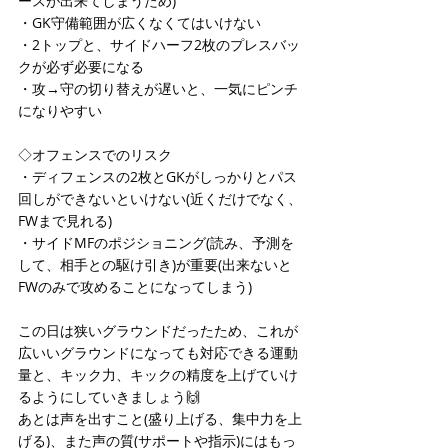
ースが出来てしまうため)
・GK守備範囲が広くなくてはいけない
・2トップと、サイドハーフ2枚のプレスバッ
クが必ず必要になる
・攻→守の切り替えが遅いと、一気にピンチ
になりやすい
◇オフェンスでのリスク
・ディフェンスの2枚とGKがしっかりとパス
回しができないといけない(近くだけでなく、
FWまで見れる)
・サイドMFのポジショニング(読み、予測を
して、相手との駆け引き)が重要(出来ないと
FWのみで攻めることになってしまう)
この日は狭いグラウンドだったため、これが
広いいグラウンドになっても対応できる運動
量と、キック力、キックの精度を上げていけ
るようにしていきましょう🙌
あとは声を出すこと(盛り上げる、集中力を上
げる)、また声の質(サポートや指示)にはもっ