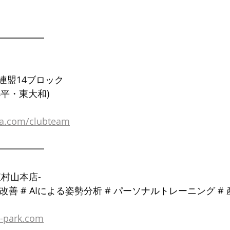
━━━━━
連盟14ブロック
平・東大和)
la.com/clubteam
━━━━━
村山本店-
勢改善 # AIによる姿勢分析 # パーソナルトレーニング #
h-park.com