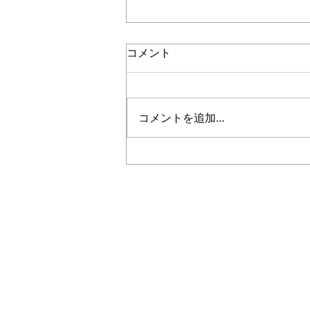
コメント
コメントを追加…
5年生｜体験受付締切のお知
らせ
Plus
一般社団法人
〜 子どもたちと本気で楽
私たちは人々の生活に＋（プラス）
社会に対してポジティブな影響を与