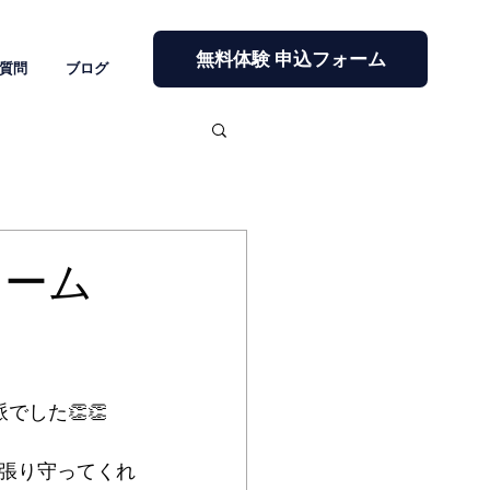
無料体験 申込フォーム
質問
ブログ
チーム
した👏👏
張り守ってくれ