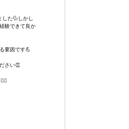
した💦しかし
経験できて良か
る要因です💪
さい👏
♂️