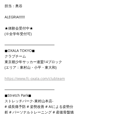
担当：奥谷
ALEGRIA!!!!!!
★体験会受付中★
(※全学年受付可)
━━━━━━━━━━━━━━
◼OXALA TOKYO◼
クラブチーム
東京都少年サッカー連盟14ブロック
(エリア：東村山・小平・東大和)
https://www.fc-oxala.com/clubteam
━━━━━━━━━━━━━━
◼Stretch Park◼
ストレッチパーク-東村山本店-
# 成長痛予防 # 姿勢改善 # AIによる姿勢分
析 # パーソナルトレーニング # 産後骨盤矯