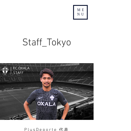
ME
NU
Staff_Tokyo
​PlusDeporte
代表