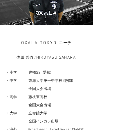
OXALA TOKYO
コーチ
/HIROYASU SAHARA
佐原 啓泰
・小学 豊橋SS (愛知)
・
中学
東海大学第一中学校
(静岡)
全国大会出場
・高学 藤枝東高校
全国大会出場
・大学 立命館大学
全国インカレ出場
・海外 Broadbeach United Soccer Club(オ