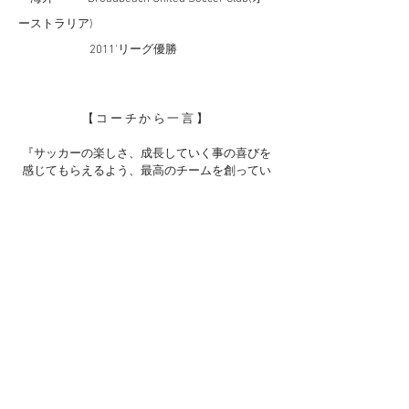
ーストラリア)
2011'リーグ優勝
【コーチから一言】
『サッカーの楽しさ、成長していく事の喜びを
感じてもらえるよう、最高のチームを創ってい
きたいと思います！
是非OXALAで本気でサッカ
ーをする楽しさを感じて下さい。』