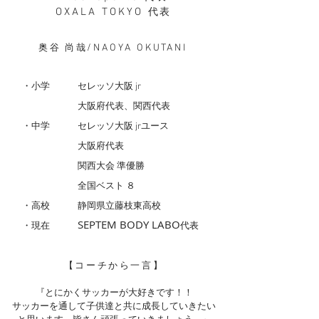
OXALA TOKYO
代表
/NAOYA OKUTANI
奥谷 尚哉
・小学 セレッソ大阪 jr
大阪府代表、関西代表
・中学 セレッソ大阪 jrユース
大阪府代表
関西大会 準優勝
全国ベスト ８
・高校 静岡県立藤枝東高校
SEPTEM BODY LABO
・現在
代表
【コーチから一言】
『とにかくサッカーが大好きです！！
サッカーを通して子供達と共に成長していきたい