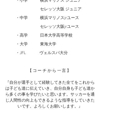
・小学
横浜マリノス ジュニア
セレッソ大阪 ジュニア
・
中学
横浜マリノスjrユース
セレッソ大阪jrユース
・高学 日本大学高等学校
・大学 東海大学
・JFL
ヴェルスパ大分
【コーチから一言】
『自分が選手として経験してきた全てをこれから
は
子ども達に伝えていき、自分自身も子ども達か
ら多くの事を学びたいと思います。サッカーを通
じ人間性の向上もできるような指導をしていきた
いです。よろしくお願いします。』